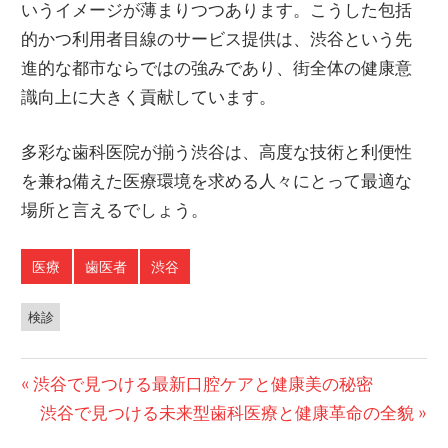
いうイメージが薄まりつつあります。こうした包括
的かつ利用者目線のサービス提供は、渋谷という先
進的な都市ならではの強みであり、街全体の健康意
識向上に大きく貢献しています。
多彩な歯科医院が揃う渋谷は、高度な技術と利便性
を兼ね備えた医療環境を求める人々にとって最適な
場所と言えるでしょう。
医療
歯医者
渋谷
検診
投
前
渋谷で見つける最新口腔ケアと健康美の秘密
の
次
渋谷で見つける未来型歯科医療と健康革命の全貌
稿
投
の