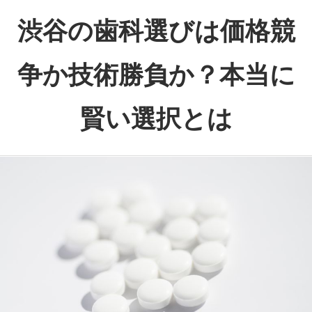
コ
渋谷の歯科選びは価格競
ン
テ
争か技術勝負か？本当に
ン
ツ
賢い選択とは
へ
ス
渋
キ
谷
ッ
で
プ
見
極
め
る、
本
物