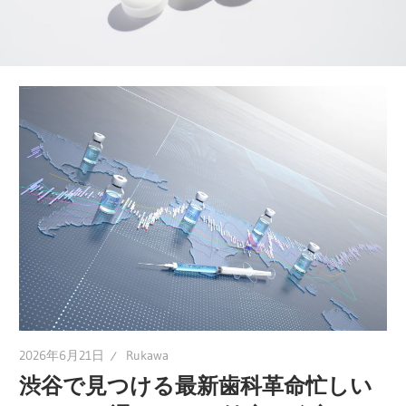
の
歯
科
医
療
の
価
値
と
未
来
へ
の
2026年6月21日
Rukawa
安
渋谷で見つける最新歯科革命忙しい
心