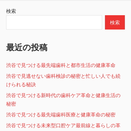
ナ
稿:
投
検索
ビ
稿:
検索
ゲ
ー
最近の投稿
シ
ョ
渋谷で見つける最先端歯科と都市生活の健康革命
ン
渋谷で見逃せない歯科検診の秘密と忙しい人でも続
けられる秘訣
渋谷で見つける新時代の歯科ケア革命と健康生活の
秘密
渋谷で見つける最先端歯科医療と健康革命の秘密
渋谷で見つける未来型口腔ケア最前線と暮らしの革